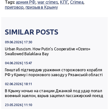
Tags:
армия РФ
,
war crimes
,
КПГ
,
Crimea
,
приговор
,
призыв в Крыму
SIMILAR POSTS
09.06.2026 | 17:30
Urban Ruscism. How Putin’s Cooperative «Ozero»
Swallowed Balaklava Bay
04.06.2026 | 15:47
Генштаб підтвердив ураження сторожового корабля
РФ у Криму і порохового заводу у Рязанській області
02.06.2026 | 18:11
В Крыму ночью на станции Джанкой под удар попал
военный эшелон, взрыв зацепил пассажирский поезд
23.05.2026 | 11:10