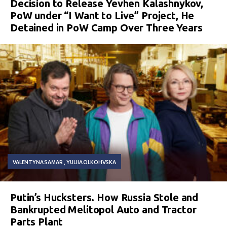
Decision to Release Yevhen Kalashnykov,
PoW under “I Want to Live” Project, He
Detained in PoW Camp Over Three Years
VALENTYNA SAMAR
YULIIA OLKOHVSKA
Putin’s Hucksters. How Russia Stole and
Bankrupted Melitopol Auto and Tractor
Parts Plant