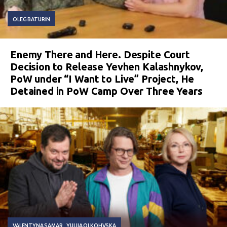
OLEG BATURIN
Enemy There and Here. Despite Court
Decision to Release Yevhen Kalashnykov,
PoW under “I Want to Live” Project, He
Detained in PoW Camp Over Three Years
VALENTYNA SAMAR
YULIIA OLKOHVSKA