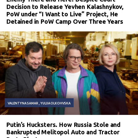
Decision to Release Yevhen Kalashnykov,
PoW under “I Want to Live” Project, He
Detained in PoW Camp Over Three Years
VALENTYNA SAMAR
YULIIA OLKOHVSKA
Putin’s Hucksters. How Russia Stole and
Bankrupted Melitopol Auto and Tractor