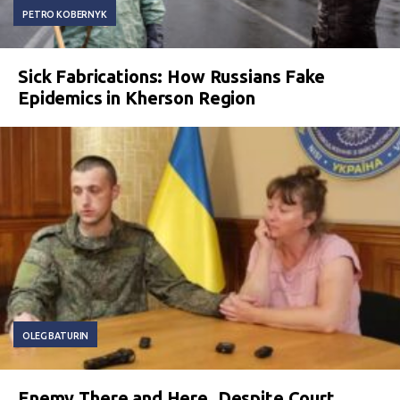
PETRO KOBERNYK
Sick Fabrications: How Russians Fake
Epidemics in Kherson Region
OLEG BATURIN
Enemy There and Here. Despite Court