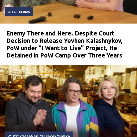
OLEG BATURIN
Enemy There and Here. Despite Court
Decision to Release Yevhen Kalashnykov,
PoW under “I Want to Live” Project, He
Detained in PoW Camp Over Three Years
VALENTYNA SAMAR
YULIIA OLKOHVSKA