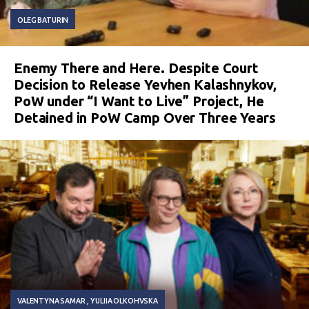
OLEG BATURIN
Enemy There and Here. Despite Court
Decision to Release Yevhen Kalashnykov,
PoW under “I Want to Live” Project, He
Detained in PoW Camp Over Three Years
VALENTYNA SAMAR
YULIIA OLKOHVSKA