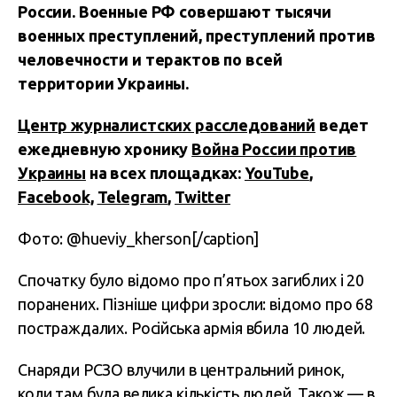
России. Военные РФ совершают тысячи
военных преступлений, преступлений против
человечности и терактов по всей
территории Украины.
Центр журналистских расследований
ведет
ежедневную хронику
Война России против
Украины
на всех площадках:
YouTube
,
Facebook,
Telegram
,
Twitter
Фото: @hueviy_kherson[/caption]
Спочатку було відомо про п’ятьох загиблих і 20
поранених. Пізніше цифри зросли: відомо про 68
постраждалих. Російська армія вбила 10 людей.
Снаряди РСЗО влучили в центральний ринок,
коли там була велика кількість людей. Також — в