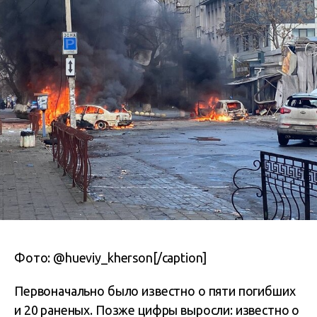
Фото: @hueviy_kherson[/caption]
Первоначально было известно о пяти погибших
и 20 раненых. Позже цифры выросли: известно о