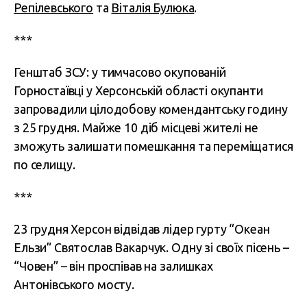
Репілевського
та
Віталія Булюка
.
***
Генштаб ЗСУ: у тимчасово окупованій
Горностаївці у Херсонській області окупанти
запровадили цілодобову комендантську годину
з 25 грудня. Майже 10 діб місцеві жителі не
зможуть залишати помешкання та переміщатися
по селищу.
***
23 грудня Херсон відвідав лідер гурту “Океан
Ельзи” Святослав Вакарчук. Одну зі своїх пісень –
“Човен” – він проспівав на залишках
Антонівського мосту.