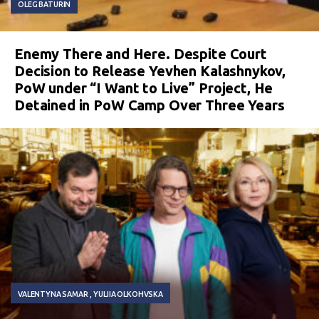
OLEG BATURIN
Enemy There and Here. Despite Court
Decision to Release Yevhen Kalashnykov,
PoW under “I Want to Live” Project, He
Detained in PoW Camp Over Three Years
VALENTYNA SAMAR
YULIIA OLKOHVSKA