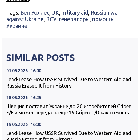
Tags:
Бен Уоллес
,
UK
,
military aid
,
Russian war
against Ukraine
,
ВСУ
,
генераторы
,
помощь
Украине
SIMILAR POSTS
01.06.2026 | 16:00
Lend-Lease. How USSR Survived Due to Western Aid and
Russia Erased It from History
28.05.2026 | 16:25
Швеция поставит Украине до 20 истребителей Gripen
E/F и может передать еще 16 Gripen C/D как помощь
19.05.2026 | 16:00
Lend-Lease. How USSR Survived Due to Western Aid and
Russia Erased It from History