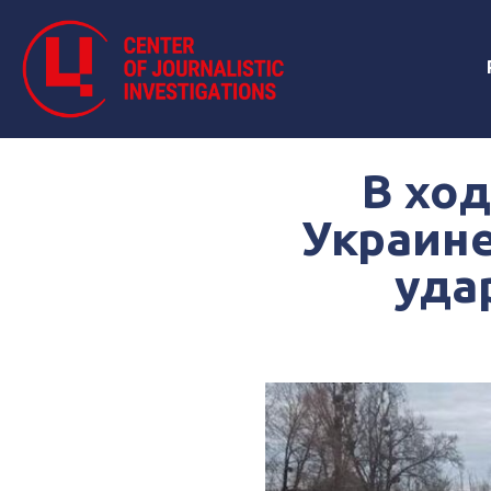
В хо
Украине
уда