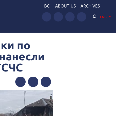
BCI
ABOUT US
ARCHIVES
ENG
ки по
 нанесли
ГСЧС
Facebook
Twitter
Telegram