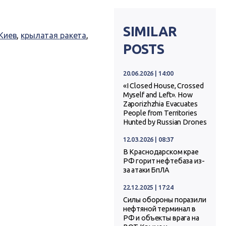
SIMILAR
Киев
,
крылатая ракета
,
POSTS
20.06.2026 | 14:00
«I Closed House, Crossed
Myself and Left». How
Zaporizhzhia Evacuates
People from Territories
Hunted by Russian Drones
12.03.2026 | 08:37
В Краснодарском крае
РФ горит нефтебаза из-
за атаки БпЛА
22.12.2025 | 17:24
Силы обороны поразили
нефтяной терминал в
РФ и объекты врага на