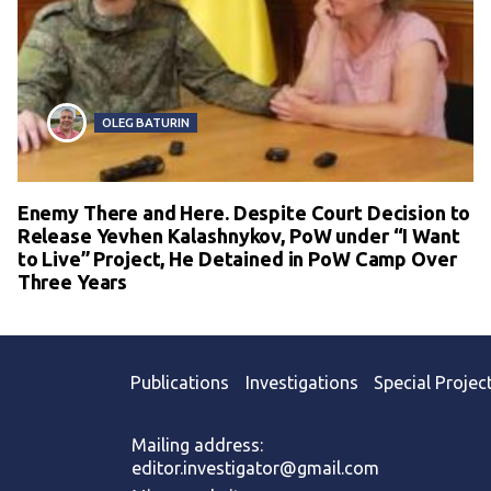
OLEG BATURIN
Enemy There and Here. Despite Court Decision to
Release Yevhen Kalashnykov, PoW under “I Want
to Live” Project, He Detained in PoW Camp Over
Three Years
Publications
Investigations
Special Projec
Mailing address:
editor.investigator@gmail.com