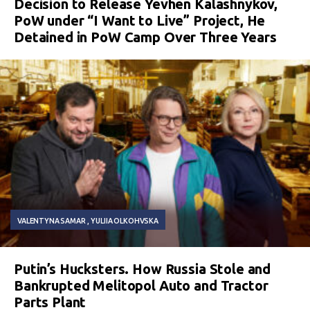
Decision to Release Yevhen Kalashnykov,
PoW under “I Want to Live” Project, He
Detained in PoW Camp Over Three Years
VALENTYNA SAMAR
YULIIA OLKOHVSKA
Putin’s Hucksters. How Russia Stole and
Bankrupted Melitopol Auto and Tractor
Parts Plant