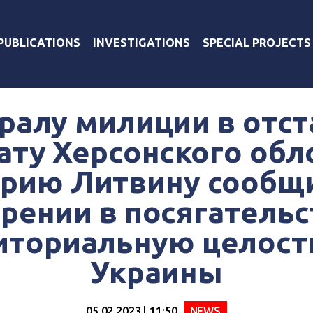
PUBLICATIONS
INVESTIGATIONS
SPECIAL PROJECTS
ралу милиции в отст
ату Херсонского обл
рию Литвину сообщ
рении в посягательс
иториальную целост
Украины
05.02.2023 | 11:50
NEWS