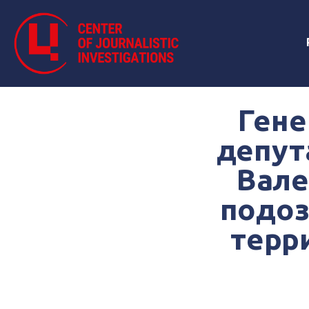
Гене
депут
Вале
подоз
терр