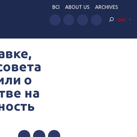
BCI
ABOUT US
ARCHIVES
ENG
авке,
совета
или о
тве на
ность