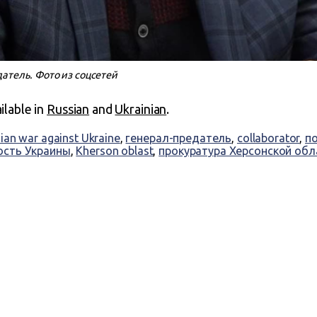
атель. Фото из соцсетей
ailable in
Russian
and
Ukrainian
.
ian war against Ukraine
,
генерал-предатель
,
collaborator
,
п
ость Украины
,
Kherson oblast
,
прокуратура Херсонской обл