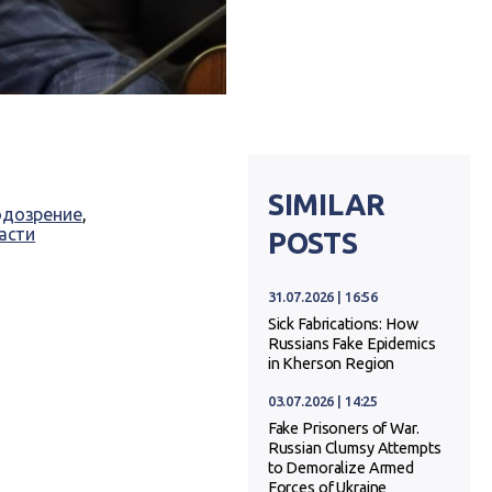
SIMILAR
одозрение
,
асти
POSTS
31.07.2026 | 16:56
Sick Fabrications: How
Russians Fake Epidemics
in Kherson Region
03.07.2026 | 14:25
Fake Prisoners of War.
Russian Clumsy Attempts
to Demoralize Armed
Forces of Ukraine