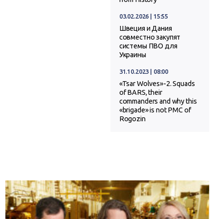
03.02.2026 | 15:55
Швеция и Дания
совместно закупят
системы ПВО для
Украины
31.10.2023 | 08:00
«Tsar Wolves»-2. Squads
of BARS, their
commanders and why this
«brigade» is not PMC of
Rogozin