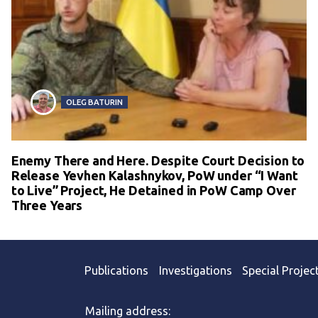
OLEG BATURIN
Enemy There and Here. Despite Court Decision to
Release Yevhen Kalashnykov, PoW under “I Want
to Live” Project, He Detained in PoW Camp Over
Three Years
Publications
Investigations
Special Projec
Mailing address: