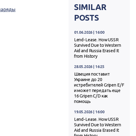
SIMILAR
наряды
POSTS
01.06.2026 | 16:00
Lend-Lease. How USSR
Survived Due to Western
Aid and Russia Erased It
from History
28.05.2026 | 16:25
Швеция поставит
Украине до 20
истребителей Gripen E/F
и может передать еще
16 Gripen C/D как
помощь
19.05.2026 | 16:00
Lend-Lease. How USSR
Survived Due to Western
Aid and Russia Erased It
from History