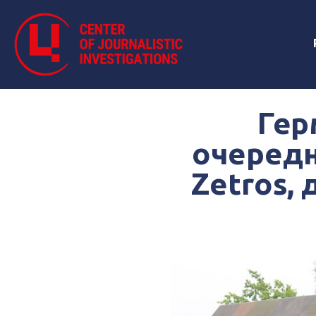
Гер
очередн
Zetros,