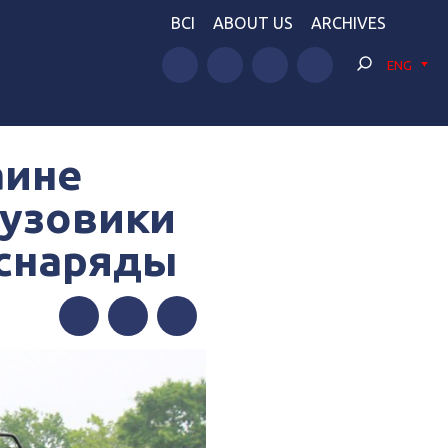
BCI
ABOUT US
ARCHIVES
ENG
аине
рузовики
 снаряды
Facebook
Twitter
Telegram