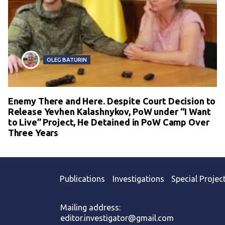
OLEG BATURIN
Enemy There and Here. Despite Court Decision to
Release Yevhen Kalashnykov, PoW under “I Want
to Live” Project, He Detained in PoW Camp Over
Three Years
Publications
Investigations
Special Projec
Mailing address:
editor.investigator@gmail.com