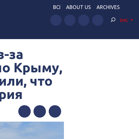
BCI
ABOUT US
ARCHIVES
ENG
з-за
по Крыму,
или, что
ория
Facebook
Twitter
Telegram