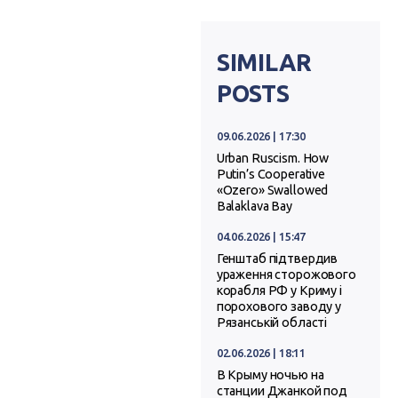
SIMILAR
POSTS
09.06.2026 | 17:30
Urban Ruscism. How
Putin’s Cooperative
«Ozero» Swallowed
Balaklava Bay
04.06.2026 | 15:47
Генштаб підтвердив
ураження сторожового
корабля РФ у Криму і
порохового заводу у
Рязанській області
02.06.2026 | 18:11
В Крыму ночью на
станции Джанкой под