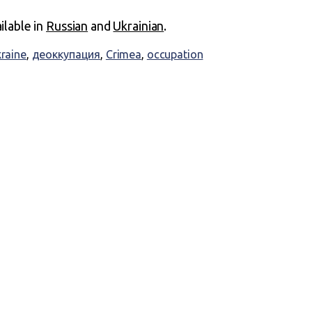
ailable in
Russian
and
Ukrainian
.
kraine
,
деоккупация
,
Crimea
,
occupation