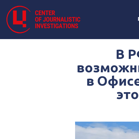
В Р
возможны
в Офисе
это