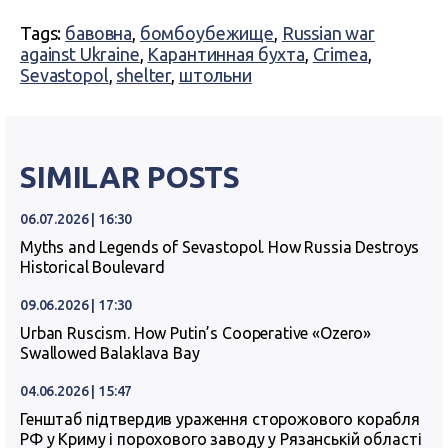
Tags:
бавовна
,
бомбоубежище
,
Russian war
against Ukraine
,
Карантинная бухта
,
Crimea
,
Sevastopol
,
shelter
,
штольни
SIMILAR POSTS
06.07.2026 | 16:30
Myths and Legends of Sevastopol. How Russia Destroys
Historical Boulevard
09.06.2026 | 17:30
Urban Ruscism. How Putin’s Cooperative «Ozero»
Swallowed Balaklava Bay
04.06.2026 | 15:47
Генштаб підтвердив ураження сторожового корабля
РФ у Криму і порохового заводу у Рязанській області