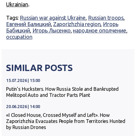
Ukrainian
.
Tags:
Russian war against Ukraine
,
Russian troops
,
Евгений Балицкий
,
Zaporizhzhia region
,
Игорь
Бабицкий
,
Игорь Лысенко
,
народное ополчение
,
occupation
SIMILAR POSTS
15.07.2026 | 15:00
Putin’s Hucksters. How Russia Stole and Bankrupted
Melitopol Auto and Tractor Parts Plant
20.06.2026 | 14:00
«I Closed House, Crossed Myself and Left». How
Zaporizhzhia Evacuates People from Territories Hunted
by Russian Drones