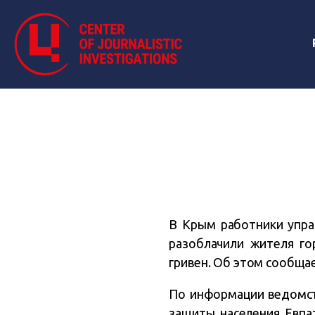
В Крым работники упра
разоблачили жителя г
гривен. Об этом сообща
По информации ведомств
защиты населения Евпа