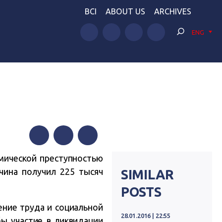
BCI
ABOUT US
ARCHIVES
ENG
а
Facebook
Twitter
Telegram
мической преступностью
ина получил 225 тысяч
SIMILAR
POSTS
ение труда и социальной
28.01.2016 | 22:55
ы участие в ликвидации