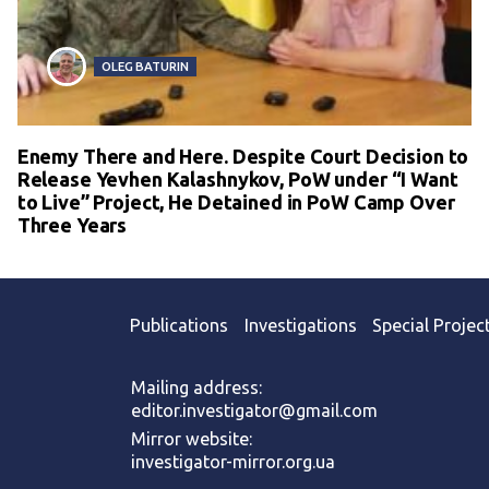
OLEG BATURIN
Enemy There and Here. Despite Court Decision to
Release Yevhen Kalashnykov, PoW under “I Want
to Live” Project, He Detained in PoW Camp Over
Three Years
Publications
Investigations
Special Projec
Mailing address:
editor.investigator@gmail.com
Mirror website:
investigator-mirror.org.ua