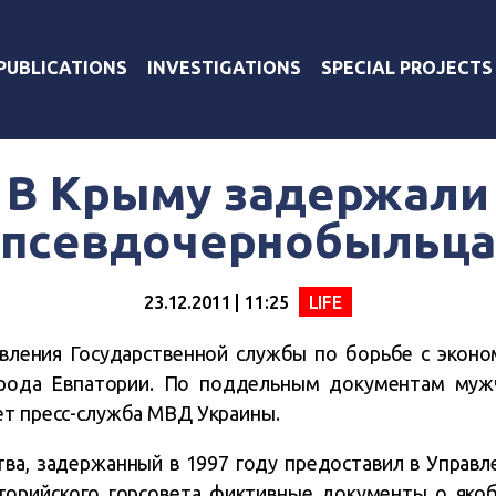
PUBLICATIONS
INVESTIGATIONS
SPECIAL PROJECTS
В Крыму задержали
псевдочернобыльц
23.12.2011 | 11:25
LIFE
вления Государственной службы по борьбе с эконо
орода Евпатории. По поддельным документам мужч
ет пресс-служба МВД Украины.
а, задержанный в 1997 году предоставил в Управл
торийского горсовета фиктивные документы о якоб