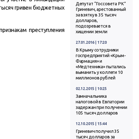
Депутат “Госсовета РК”
 тысяч гривен бюджетных
Гриневич, арестованный
за взятку в 35 тысяч
долларов,
подозревается в
признакам преступления
хищении земли
27.01.2016 | 17:20
В Крыму сотрудники
госпредприятий «Крым-
Фармация» и
«Медтехника» пытались
выманить у коллеги 10
миллионов рублей
02.12.2015 | 10:25
Замначальника
налоговой в Евпатории
задержан при получении
105 тысяч долларов
12.10.2015 | 15:44
Гриневич получил 35
тысяч долларов за