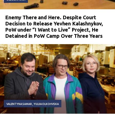
Enemy There and Here. Despite Court
Decision to Release Yevhen Kalashnykov,
PoW under “I Want to Live” Project, He
Detained in PoW Camp Over Three Years
VALENTYNA SAMAR
YULIIA OLKOHVSKA