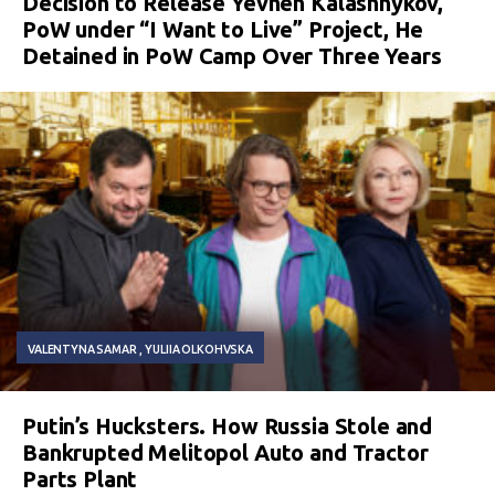
Decision to Release Yevhen Kalashnykov,
PoW under “I Want to Live” Project, He
Detained in PoW Camp Over Three Years
VALENTYNA SAMAR
YULIIA OLKOHVSKA
Putin’s Hucksters. How Russia Stole and
Bankrupted Melitopol Auto and Tractor
Parts Plant