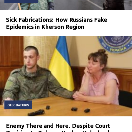
Sick Fabrications: How Russians Fake
Epidemics in Kherson Region
OLEG BATURIN
Enemy There and Here. Despite Court