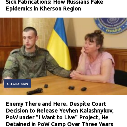
Sick Fabrications: How Russians Fake
Epidemics in Kherson Region
OLEG BATURIN
Enemy There and Here. Despite Court
Decision to Release Yevhen Kalashnykov,
PoW under “I Want to Live” Project, He
Detained in PoW Camp Over Three Years