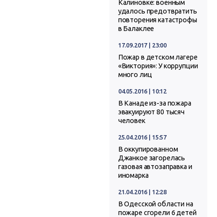
Калиновке: военным
удалось предотвратить
повторения катастрофы
в Балаклее
17.09.2017 | 23:00
Пожар в детском лагере
«Виктория»: У коррупции
много лиц
04.05.2016 | 10:12
В Канаде из-за пожара
эвакуируют 80 тысяч
человек
25.04.2016 | 15:57
В оккупированном
Джанкое загорелась
газовая автозаправка и
иномарка
21.04.2016 | 12:28
В Одесской области на
пожаре сгорели 6 детей