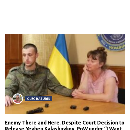
OLEG BATURIN
Enemy There and Here. Despite Court Decision to
Release Yevhen Kalashnykov, PoW under “I Want