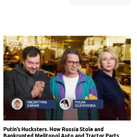
VALENTYNA
YULIIA
SAMAR
OLKOHVSKA
Putin’s Hucksters. How Russia Stole and
Bankrupted Melitopol Auto and Tractor Parts