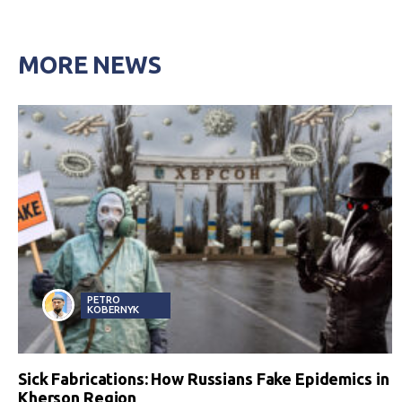
MORE NEWS
PETRO
KOBERNYK
Sick Fabrications: How Russians Fake Epidemics in
Kherson Region