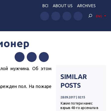
BCI
ABOUT US
ARCHIVES
ENG
сионер
Facebook
Twitter
Telegram
илой мужчина. Об этом
SIMILAR
POSTS
врежден пол. На пожаре
28.09.2017 | 02:15
Какие потери нанес
взрыв 48-го арсенала в