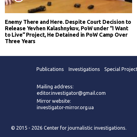
Enemy There and Here. Despite Court Decision to
Release Yevhen Kalashnykov, PoW under “I Want
to Live” Project, He Detained in PoW Camp Over
Three Years
Publications
Investigations
Special Projec
Mailing address:
editor.investigator@gmail.com
Mirror website:
investigator-mirror.org.ua
© 2015 - 2026 Center for journalistic investigations.