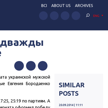
BCI
ABOUT US
ARCHIVES
ENG
 дважды
е
Facebook
Twitter
Telegram
ата украинской мужской
ные Евгения Бородаенко
SIMILAR
POSTS
:25, 25:19 по партиям. А
20.09.2014 | 11:11
мпионата оформил победу