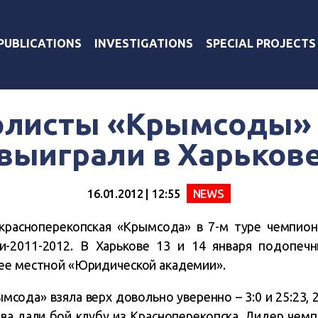
PUBLICATIONS
INVESTIGATIONS
SPECIAL PROJECTS
олисты «Крымсоды»
выиграли в Харьков
16.01.2012 | 12:55
NEWS
расноперекопская «Крымсода» в 7-м туре чемпион
и-2011-2012. В Харькове 13 и 14 января подопеч
ее местной «Юридической академии».
сода» взяла верх довольно уверенно – 3:0 и 25:23, 27
ева дали бой клубу из Красноперекопска. Лидер че