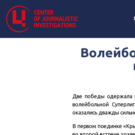
Волейб
Две победы одержала к
волейбольной Суперлиг
оказались дважды сильн
В первом поединке «Крым
во второй встрече хозя