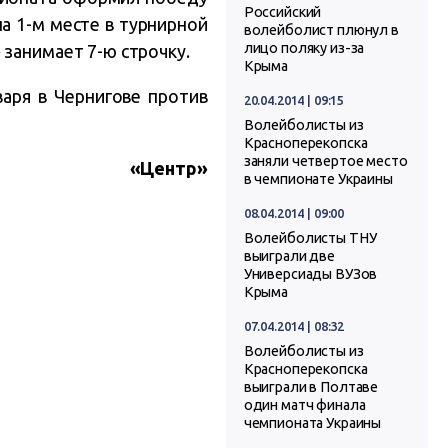
Российский
я на 1-м месте в турнирной
волейболист плюнул в
лицо поляку из-за
 занимает 7-ю строчку.
Крыма
аря в Чернигове против
20.04.2014 | 09:15
Волейболисты из
Красноперекопска
заняли четвертое место
«Центр»
в чемпионате Украины
08.04.2014 | 09:00
Волейболисты ТНУ
выиграли две
Универсиады ВУЗов
Крыма
07.04.2014 | 08:32
Волейболисты из
Красноперекопска
выиграли в Полтаве
один матч финала
чемпионата Украины