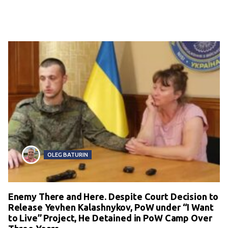
OLEG BATURIN
Enemy There and Here. Despite Court Decision to
Release Yevhen Kalashnykov, PoW under “I Want
to Live” Project, He Detained in PoW Camp Over