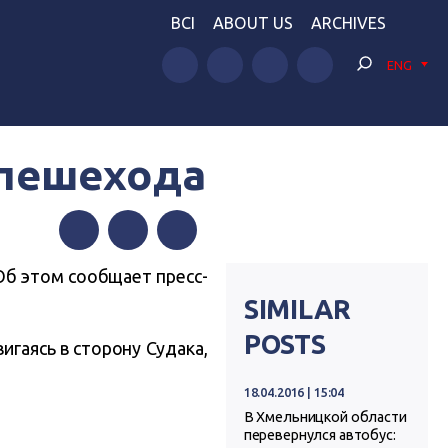
BCI
ABOUT US
ARCHIVES
ENG
 пешехода
Facebook
Twitter
Telegram
Об этом сообщает пресс-
SIMILAR
POSTS
гаясь в сторону Судака,
18.04.2016 | 15:04
В Хмельницкой области
перевернулся автобус: