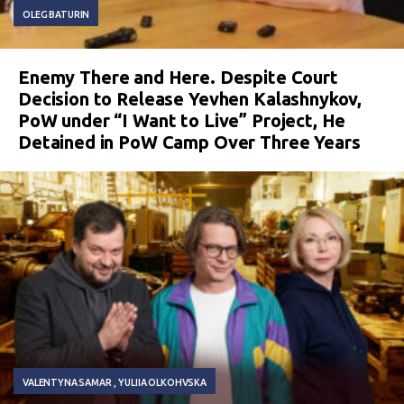
OLEG BATURIN
Enemy There and Here. Despite Court
Decision to Release Yevhen Kalashnykov,
PoW under “I Want to Live” Project, He
Detained in PoW Camp Over Three Years
VALENTYNA SAMAR
YULIIA OLKOHVSKA