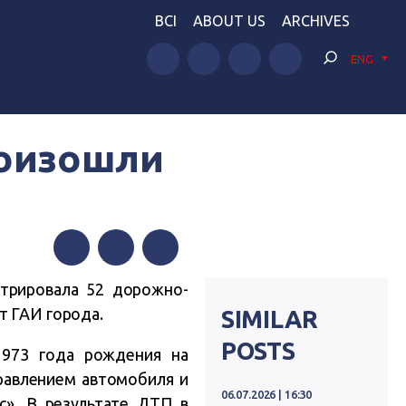
BCI
ABOUT US
ARCHIVES
ENG
роизошли
Facebook
Twitter
Telegram
стрировала 52 дорожно-
т ГАИ города.
SIMILAR
POSTS
1973 года рождения на
равлением автомобиля и
06.07.2026 | 16:30
с». В результате ДТП в