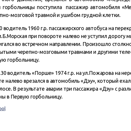
 горбольницы поступила пассажир автомобиля «Ме
пно-мозговой травмой и ушибом грудной клетки.
.00 водитель 1960 г.р. пассажирского автобуса на перек
л.Б.Морская при повороте налево не уступил дорогу 
игался во встречном направлении. Произошло столкн
 закрытыми черепно-мозговыми травмами и другими т
ую горбольницу.
17.30 водитель «Порше» 1974 г.р. на ул.Пожарова на н
е налево врезался в автомобиль «Дэу», который ехал
лосе. В результате аварии три пассажира «Дэу» с ра
ы в Первую горбольницу.
pol