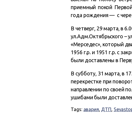
приемный покой Первой
года рождения — с чере
В четверг, 29 марта, в 6
ул.Адм.Октябрьского – у
«Мерседес», который дв
1956 г.р. и 1951 г.р. с
были доставлены в Перв
В субботу, 31 марта, в 
перекрестке при поворот
направлении по своей по
ушибами были доставлен
Tags:
авария
,
ДТП
,
Sevasto