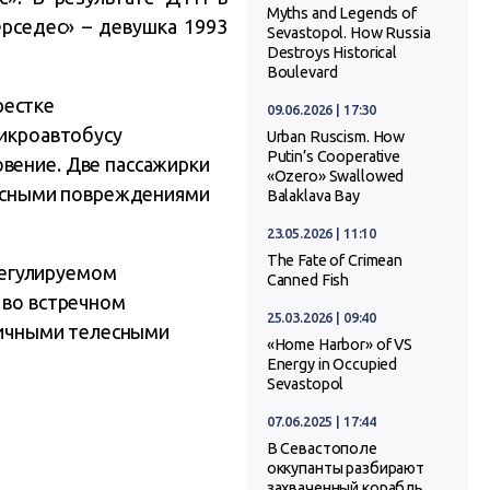
Myths and Legends of
рседес» – девушка 1993
Sevastopol. How Russia
Destroys Historical
Boulevard
рестке
09.06.2026 | 17:30
микроавтобусу
Urban Ruscism. How
Putin’s Cooperative
овение. Две пассажирки
«Ozero» Swallowed
елесными повреждениями
Balaklava Bay
23.05.2026 | 11:10
The Fate of Crimean
ерегулируемом
Canned Fish
 во встречном
25.03.2026 | 09:40
зличными телесными
«Home Harbor» of VS
Energy in Occupied
Sevastopol
07.06.2025 | 17:44
В Севастополе
оккупанты разбирают
захваченный корабль