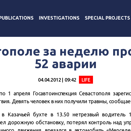
PUBLICATIONS
INVESTIGATIONS
SPECIAL PROJECTS
тополе за неделю п
52 аварии
04.04.2012 | 09:42
LIFE
по 1 апреля Госавтоинспекция Севастополя зареги
вия. Девять человек в них получили травмы, сообщае
, в Казачьей бухте в 13.50 нетрезвый водитель 
чел дорожную обстановку, потерял контроль над уп
ечного движения, врезался в автомобиль «Мерседе