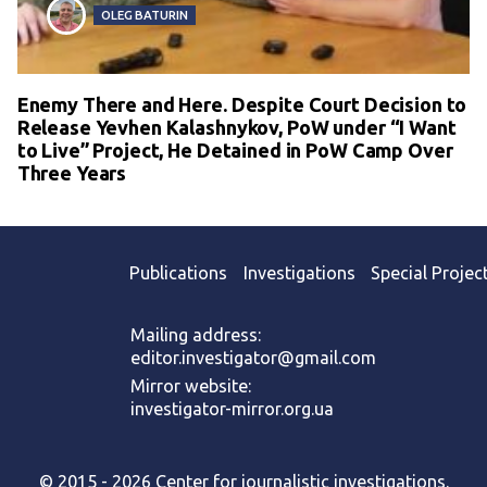
OLEG BATURIN
Enemy There and Here. Despite Court Decision to
Release Yevhen Kalashnykov, PoW under “I Want
to Live” Project, He Detained in PoW Camp Over
Three Years
Publications
Investigations
Special Projec
Mailing address:
editor.investigator@gmail.com
Mirror website:
investigator-mirror.org.ua
© 2015 - 2026 Center for journalistic investigations.