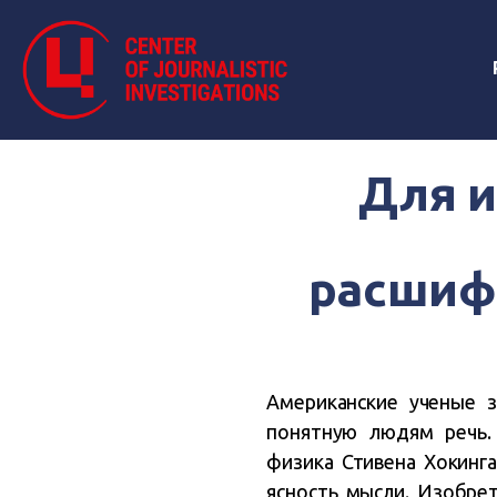
Для и
расшиф
Американские ученые з
понятную людям речь.
физика Стивена Хокинга
ясность мысли. Изобре