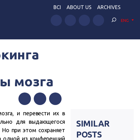
BCI
ABOUT US
ARCHIVES
ENG
окинга
ы мозга
Facebook
Twitter
Telegram
озга, и перевести их в
ально для выдающегося
SIMILAR
. Но при этом сохраняет
POSTS
а одной из конференций