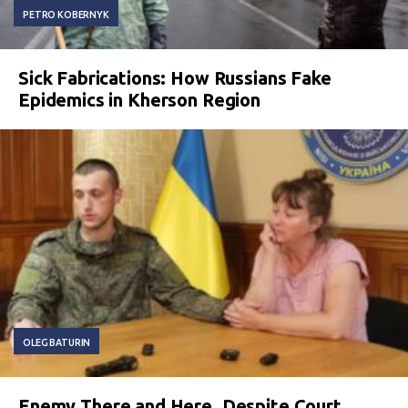
PETRO KOBERNYK
Sick Fabrications: How Russians Fake
Epidemics in Kherson Region
OLEG BATURIN
Enemy There and Here. Despite Court