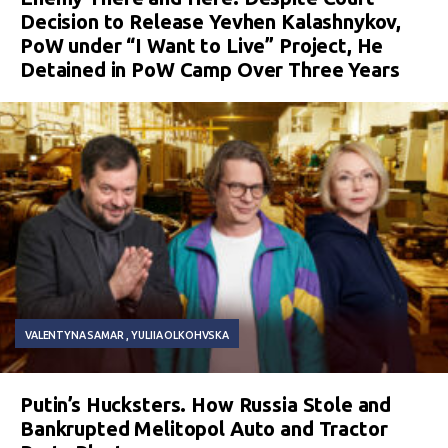
Decision to Release Yevhen Kalashnykov,
PoW under “I Want to Live” Project, He
Detained in PoW Camp Over Three Years
VALENTYNA SAMAR
YULIIA OLKOHVSKA
Putin’s Hucksters. How Russia Stole and
Bankrupted Melitopol Auto and Tractor