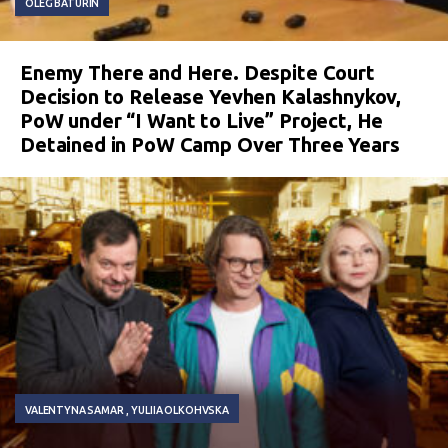
OLEG BATURIN
Enemy There and Here. Despite Court
Decision to Release Yevhen Kalashnykov,
PoW under “I Want to Live” Project, He
Detained in PoW Camp Over Three Years
VALENTYNA SAMAR
YULIIA OLKOHVSKA