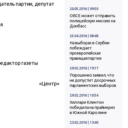
атель партии, депутат
20.05.2016 | 09:50
ОБСЕ может отправить
полицейскую миссию на
ля
Донбасс
25.04.2016 | 08:48
На выборах в Сербии
побеждает
проевропейская
правящая партия
редактор газеты
29.02.2016 | 19:17
Порошенко заявил, что
не допустит досрочных
«Центр»
парламентских выборов
29.02.2016 | 10:54
Хиллари Клинтон
победила на праймериз
в Южной Каролине
23.02.2016 | 13:40