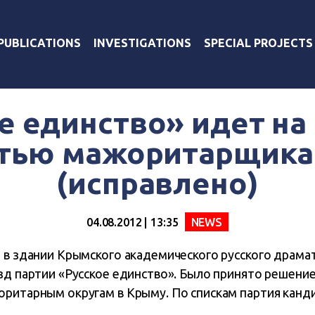
PUBLICATIONS
INVESTIGATIONS
SPECIAL PROJECTS
е единство» идет н
тью мажоритарщик
(исправлено)
04.08.2012 | 13:35
NEWS
 в здании Крымского академического русского драмат
езд партии «Русское единство». Было принято решени
оритарным округам в Крыму. По спискам партия канд