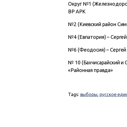
Округ №1 (Железнодород
ВР АРК
№2 (Киевский район Сим
№4 (Евпатория) – Сергей
№6 (Феодосия) – Сергей
№ 10 (Бахчисарайский и
«Районная правда»
Tags:
выборы
,
русское еди