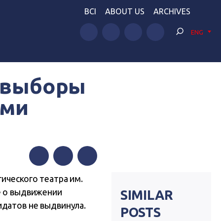
BCI
ABOUT US
ARCHIVES
ENG
а выборы
ами
Facebook
Twitter
Telegram
ического театра им.
е о выдвижении
SIMILAR
идатов не выдвинула.
POSTS