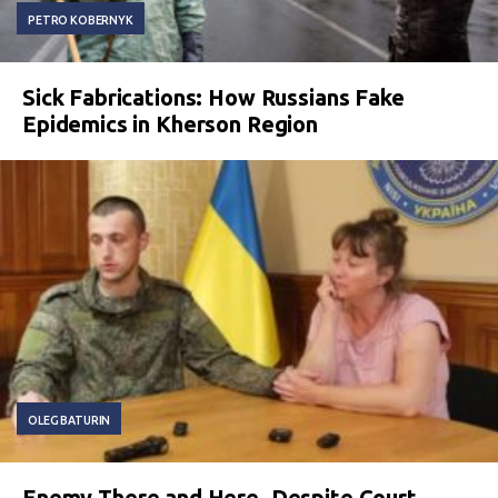
PETRO KOBERNYK
Sick Fabrications: How Russians Fake
Epidemics in Kherson Region
OLEG BATURIN
Enemy There and Here. Despite Court