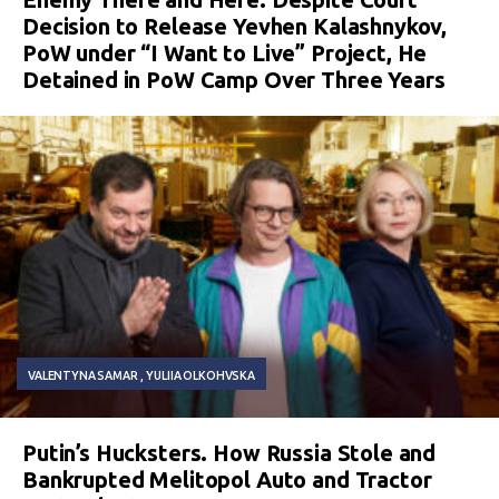
Decision to Release Yevhen Kalashnykov,
PoW under “I Want to Live” Project, He
Detained in PoW Camp Over Three Years
VALENTYNA SAMAR
YULIIA OLKOHVSKA
Putin’s Hucksters. How Russia Stole and
Bankrupted Melitopol Auto and Tractor