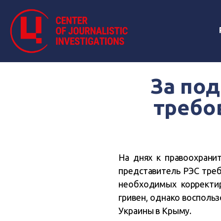
За под
требо
На днях к правоохрани
представитель РЭС треб
необходимых корректир
гривен, однако восполь
Украины в Крыму.