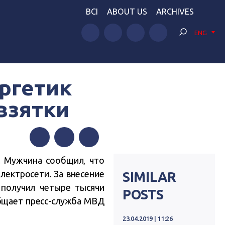
BCI
ABOUT US
ARCHIVES
ENG
ергетик
взятки
Facebook
Twitter
Telegram
. Мужчина сообщил, что
лектросети. За внесение
SIMILAR
 получил четыре тысячи
POSTS
общает пресс-служба МВД
23.04.2019 | 11:26