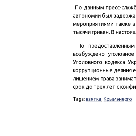
По данным пресс-служб
автономии был задержан
мероприятиями также з
тысячи гривен. В насто
По предоставленным 
возбуждено уголовное 
Уголовного кодекса Ук
коррупционные деяния ем
лишением права занима
срок до трех лет с конф
Tags:
взятка
,
Крымэнерго