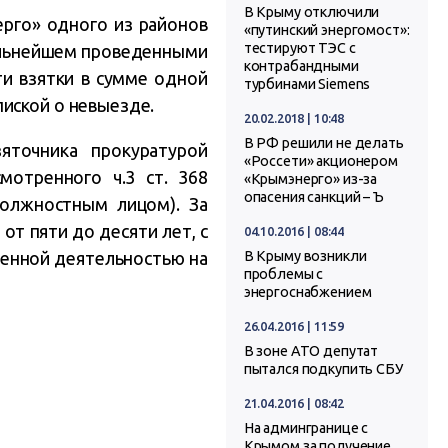
В Крыму отключили
рго» одного из районов
«путинский энергомост»:
тестируют ТЭС с
дальнейшем проведенными
контрабандными
и взятки в сумме одной
турбинами Siemens
иской о невыезде.
20.02.2018 | 10:48
В РФ решили не делать
точника прокуратурой
«Россети» акционером
мотренного ч.3 ст. 368
«Крымэнерго» из-за
опасения санкций – Ъ
должностным лицом). За
от пяти до десяти лет, с
04.10.2016 | 08:44
енной деятельностью на
В Крыму возникли
проблемы с
энергоснабжением
26.04.2016 | 11:59
В зоне АТО депутат
пытался подкупить СБУ
21.04.2016 | 08:42
На админгранице с
Крымом за получение