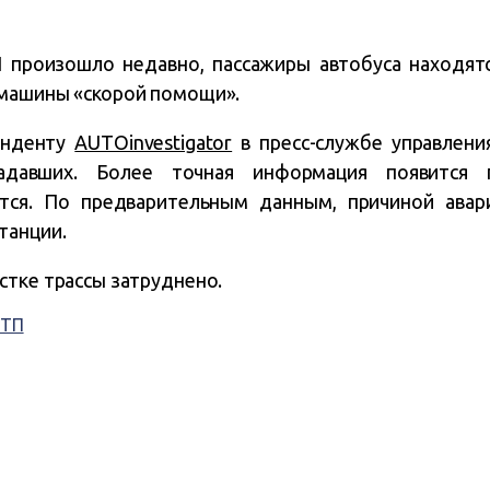
 произошло недавно, пассажиры автобуса находятс
 машины «скорой помощи».
онденту
AUTOinvestigator
в пресс-службе управлени
давших. Более точная информация появится п
тся. По предварительным данным, причиной авар
танции.
стке трассы затруднено.
ТП