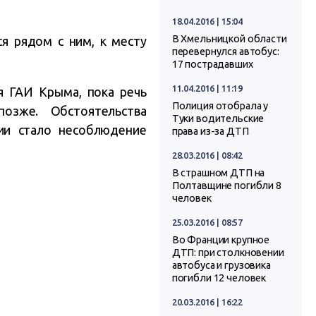
18.04.2016 | 15:04
В Хмельницкой области
я рядом с ним, к месту
перевернулся автобус:
17 пострадавших
11.04.2016 | 11:19
я ГАИ Крыма, пока речь
Полиция отобрала у
озже. Обстоятельства
Туки водительские
ии стало несоблюдение
права из-за ДТП
28.03.2016 | 08:42
В страшном ДТП на
Полтавщине погибли 8
человек
25.03.2016 | 08:57
Во Франции крупное
ДТП: при столкновении
автобуса и грузовика
погибли 12 человек
20.03.2016 | 16:22