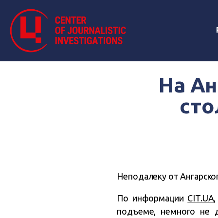
На Ан
сто
Неподалеку от Ангарско
По информации
CIT.UA
подъеме, немного не д