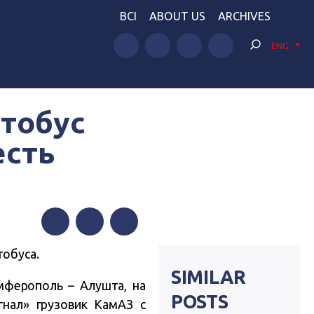
BCI
ABOUT US
ARCHIVES
ENG
втобус
есть
Facebook
Twitter
Telegram
тобуса.
SIMILAR
мферополь – Алушта, на
POSTS
гнал» грузовик КамАЗ с