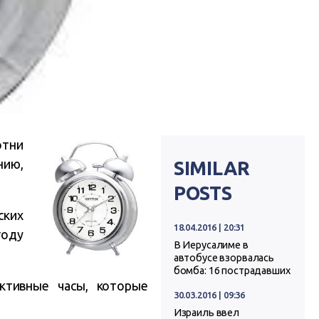
отни
нию,
SIMILAR
POSTS
ских
18.04.2016 | 20:31
году
В Иерусалиме в
автобусе взорвалась
бомба: 16 пострадавших
ктивные часы, которые
30.03.2016 | 09:36
Израиль ввел