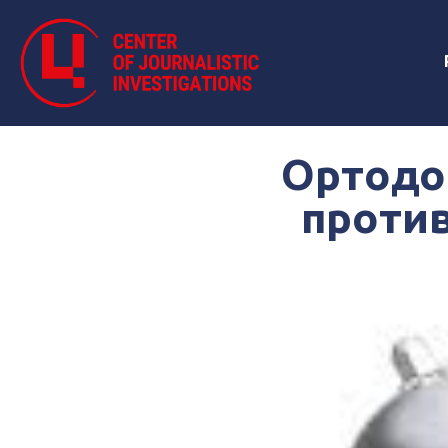
Ортодо
против