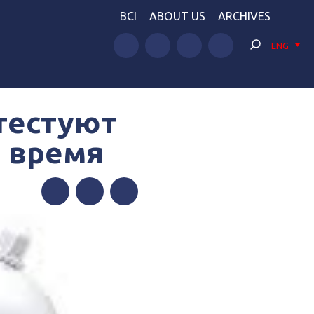
BCI
ABOUT US
ARCHIVES
ENG
тестуют
е время
Facebook
Twitter
Telegram