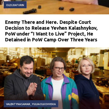
OLEG BATURIN
Enemy There and Here. Despite Court
Decision to Release Yevhen Kalashnykov,
PoW under “I Want to Live” Project, He
Detained in PoW Camp Over Three Years
VALENTYNA SAMAR
YULIIA OLKOHVSKA