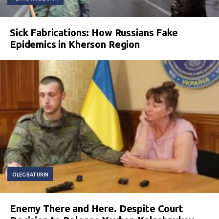
Sick Fabrications: How Russians Fake
Epidemics in Kherson Region
OLEG BATURIN
Enemy There and Here. Despite Court