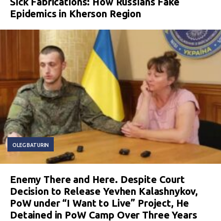
Sick Fabrications: How Russians Fake
Epidemics in Kherson Region
OLEG BATURIN
Enemy There and Here. Despite Court
Decision to Release Yevhen Kalashnykov,
PoW under “I Want to Live” Project, He
Detained in PoW Camp Over Three Years