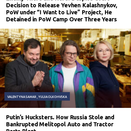
Decision to Release Yevhen Kalashnykov,
PoW under “I Want to Live” Project, He
Detained in PoW Camp Over Three Years
VALENTYNA SAMAR
YULIIA OLKOHVSKA
Putin’s Hucksters. How Russia Stole and
Bankrupted Melitopol Auto and Tractor