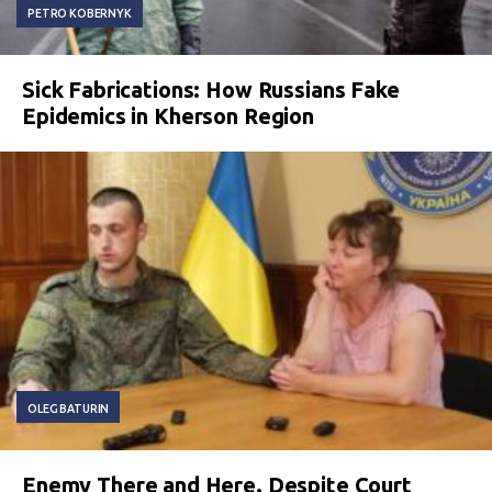
PETRO KOBERNYK
Sick Fabrications: How Russians Fake
Epidemics in Kherson Region
OLEG BATURIN
Enemy There and Here. Despite Court