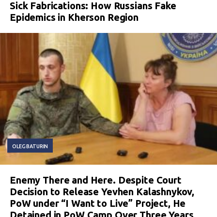
Sick Fabrications: How Russians Fake
Epidemics in Kherson Region
OLEG BATURIN
Enemy There and Here. Despite Court
Decision to Release Yevhen Kalashnykov,
PoW under “I Want to Live” Project, He
Detained in PoW Camp Over Three Years