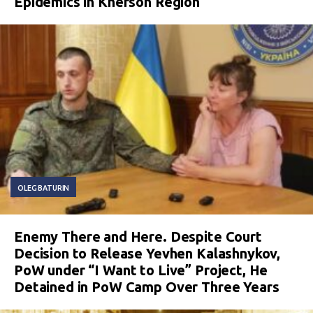
Epidemics in Kherson Region
OLEG BATURIN
Enemy There and Here. Despite Court
Decision to Release Yevhen Kalashnykov,
PoW under “I Want to Live” Project, He
Detained in PoW Camp Over Three Years