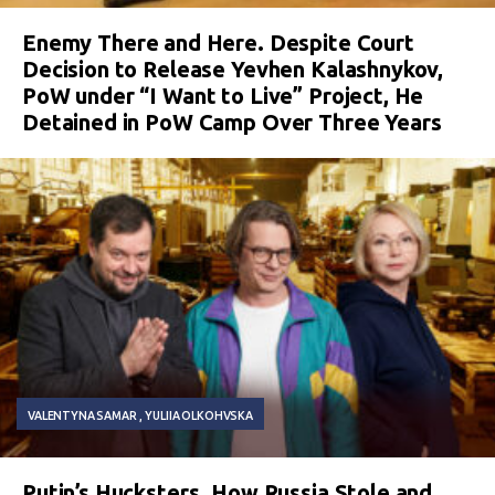
Enemy There and Here. Despite Court
Decision to Release Yevhen Kalashnykov,
PoW under “I Want to Live” Project, He
Detained in PoW Camp Over Three Years
VALENTYNA SAMAR
YULIIA OLKOHVSKA
Putin’s Hucksters. How Russia Stole and