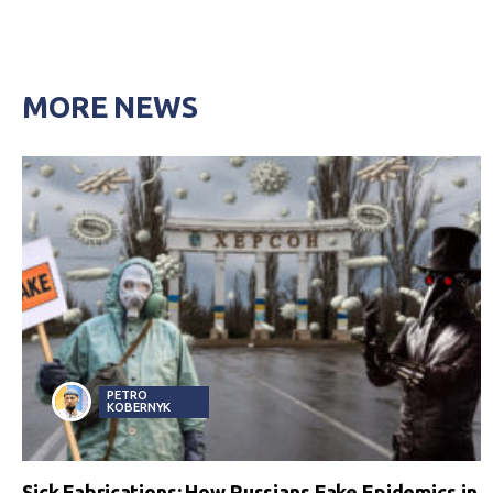
MORE NEWS
PETRO
KOBERNYK
Sick Fabrications: How Russians Fake Epidemics in