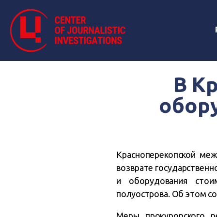
В К
обор
Красноперекопской меж
возврате государствен
и оборудования стои
полуострова. Об этом с
Меры прокурорского р