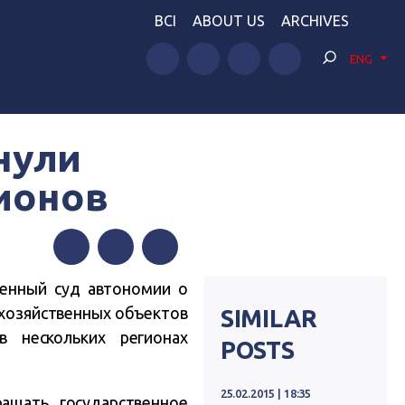
BCI
ABOUT US
ARCHIVES
ENG
нули
ионов
Facebook
Twitter
Telegram
венный суд автономии о
хозяйственных объектов
SIMILAR
 нескольких регионах
POSTS
25.02.2015 | 18:35
ащать государственное