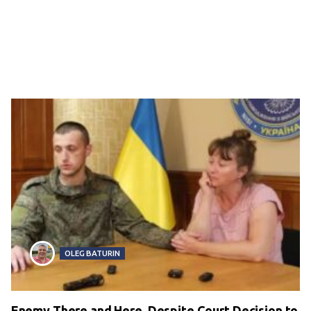
OLEG BATURIN
Enemy There and Here. Despite Court Decision to