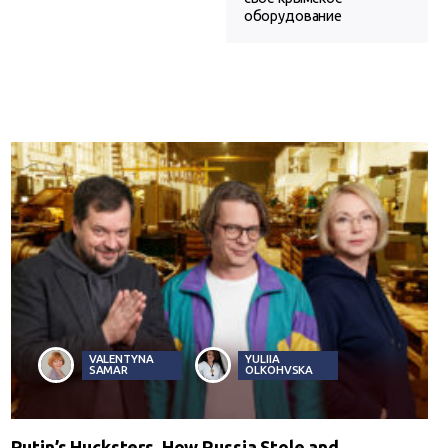
оборудование
VALENTYNA
YULIIA
SAMAR
OLKOHVSKA
Putin’s Hucksters. How Russia Stole and