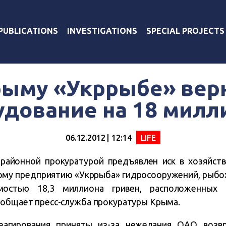
PUBLICATIONS
INVESTIGATIONS
SPECIAL PROJECTS
рыму «Укррыбе» вер
удование на 18 милл
06.12.2012 | 12:14
LIFE
районной прокуратурой предъявлен иск в хозяйст
ному предприятию «Укррыба» гидросооружений, рыбо
мостью 18,3 миллиона гривен, расположенных в
ообщает пресс-служба прокуратуры Крыма.
еагирования приняты из-за нежелания ОАО возвр