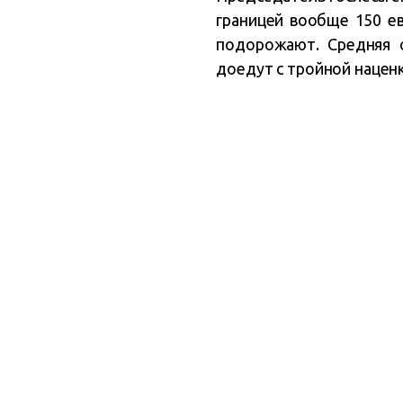
границей вообще 150 е
подорожают. Средняя о
доедут с тройной наценк