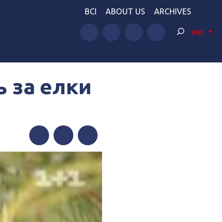
BCI
ABOUT US
ARCHIVES
ENG
 за елки
Facebook
Twitter
Telegram