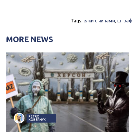
Tags:
елки с чипами
,
штра
MORE NEWS
PETRO
KOBERNYK