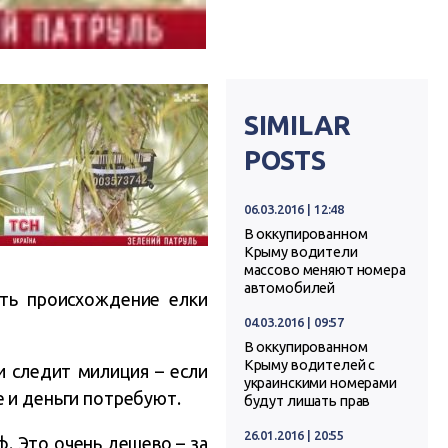
SIMILAR
POSTS
06.03.2016 | 12:48
В оккупированном
Крыму водители
массово меняют номера
автомобилей
ить происхождение елки
04.03.2016 | 09:57
В оккупированном
Крыму водителей с
и следит милиция – если
украинскими номерами
е и деньги потребуют.
будут лишать прав
26.01.2016 | 20:55
ф. Это очень дешево – за