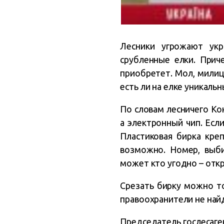
Лесники угрожают ук
срубленные елки. Приче
приобретет. Мол, милиц
есть ли на елке уникаль
По словам лесничего Кон
а электронный чип. Если
Пластиковая бирка кре
возможно. Номер, выби
может кто угодно – откр
Срезать бирку можно то
правоохранители не найд
Председатель гослесаген