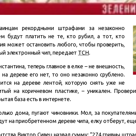
раинцам рекордными штрафами за незаконно
м будут платить не те, кто рубил, а тот, кто
ия может остановить любого, чтобы проверить,
ный электронный чип, передает
ТСН
.
стантина, теперь главное в елке – не внешность,
 на дереве его нет, то оно незаконно срублено.
пится на дереве лентой, которую снять уже не
тый на коричневом пластике, – уникален. Провер
ытая база есть в интернете.
лько дома, пугают чиновники. Мол, за покупателям
ут на приобретенном дереве чипа, елку отберут, ещ
тства Виктор Сивец назвал сумму: “274 гривны штра