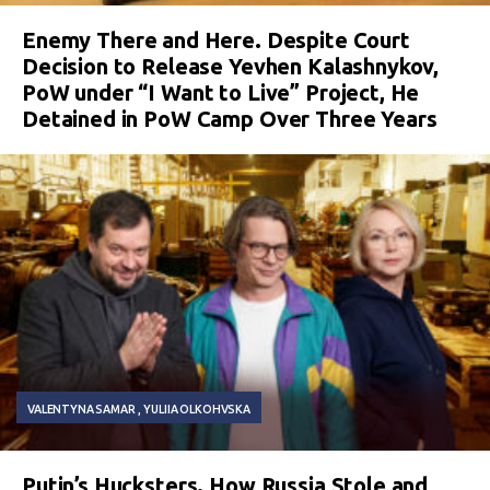
Enemy There and Here. Despite Court
Decision to Release Yevhen Kalashnykov,
PoW under “I Want to Live” Project, He
Detained in PoW Camp Over Three Years
VALENTYNA SAMAR
YULIIA OLKOHVSKA
Putin’s Hucksters. How Russia Stole and