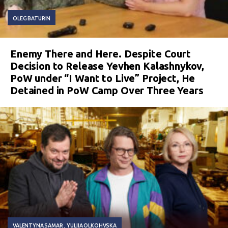
OLEG BATURIN
Enemy There and Here. Despite Court
Decision to Release Yevhen Kalashnykov,
PoW under “I Want to Live” Project, He
Detained in PoW Camp Over Three Years
VALENTYNA SAMAR
YULIIA OLKOHVSKA