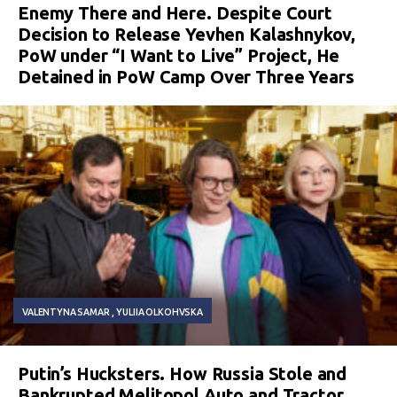
Enemy There and Here. Despite Court
Decision to Release Yevhen Kalashnykov,
PoW under “I Want to Live” Project, He
Detained in PoW Camp Over Three Years
VALENTYNA SAMAR
YULIIA OLKOHVSKA
Putin’s Hucksters. How Russia Stole and
Bankrupted Melitopol Auto and Tractor