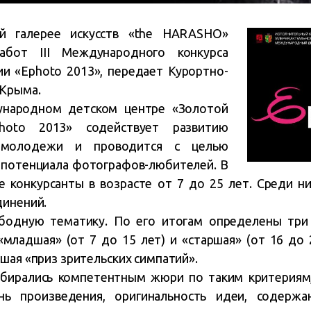
ой галерее искусств «the HARASHO»
абот III Международного конкурса
 «Ephoto 2013», передает Курортно-
Крыма.
народном детском центре «Золотой
photo 2013» содействует развитию
и молодежи и проводится с целью
 потенциала фотографов-любителей. В
е конкурсанты в возрасте от 7 до 25 лет. Среди 
динений.
бодную тематику. По его итогам определены три
«младшая» (от 7 до 15 лет) и «старшая» (от 16 до
шая «приз зрительских симпатий».
бирались компетентным жюри по таким критериям,
нь произведения, оригинальность идеи, содержа