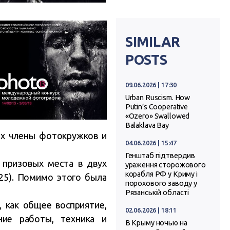
SIMILAR
POSTS
09.06.2026 | 17:30
Urban Ruscism. How
Putin’s Cooperative
«Ozero» Swallowed
Balaklava Bay
них члены фотокружков и
04.06.2026 | 15:47
Генштаб підтвердив
 призовых места в двух
ураження сторожового
корабля РФ у Криму і
 25). Помимо этого была
порохового заводу у
Рязанській області
 как общее восприятие,
02.06.2026 | 18:11
ние работы, техника и
В Крыму ночью на