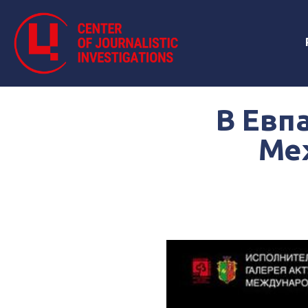
В Евп
Ме