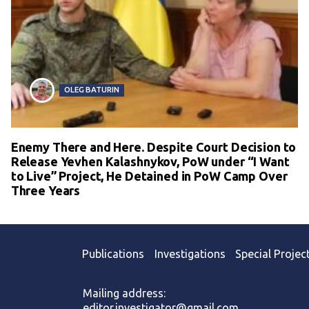
OLEG BATURIN
Enemy There and Here. Despite Court Decision to
Release Yevhen Kalashnykov, PoW under “I Want
to Live” Project, He Detained in PoW Camp Over
Three Years
Publications
Investigations
Special Projec
Mailing address:
editor.investigator@gmail.com