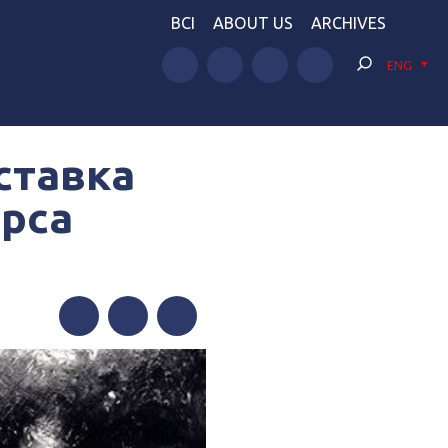
BCI
ABOUT US
ARCHIVES
ENG
ставка
рса
Facebook
Twitter
Telegram