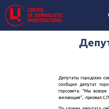
Депу
Депутаты городских со
сообщил депутат горо
горсовета. “Мы вскоре
желающие”, -призвал С.
По словам депутата, се