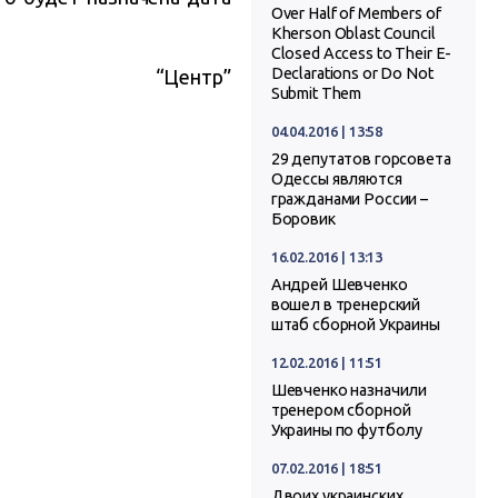
Over Half of Members of
Kherson Oblast Council
Closed Access to Their E-
Declarations or Do Not
“Центр”
Submit Them
04.04.2016 | 13:58
29 депутатов горсовета
Одессы являются
гражданами России –
Боровик
16.02.2016 | 13:13
Андрей Шевченко
вошел в тренерский
штаб сборной Украины
12.02.2016 | 11:51
Шевченко назначили
тренером сборной
Украины по футболу
07.02.2016 | 18:51
Двоих украинских