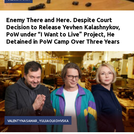
Enemy There and Here. Despite Court
Decision to Release Yevhen Kalashnykov,
PoW under “I Want to Live” Project, He
Detained in PoW Camp Over Three Years
VALENTYNA SAMAR
YULIIA OLKOHVSKA