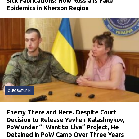
Sick Fabrications: How Russians Fake
Epidemics in Kherson Region
OLEG BATURIN
Enemy There and Here. Despite Court
Decision to Release Yevhen Kalashnykov,
PoW under “I Want to Live” Project, He
Detained in PoW Camp Over Three Years