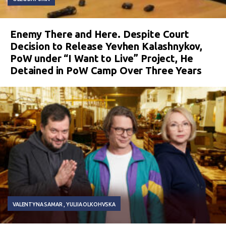
Enemy There and Here. Despite Court
Decision to Release Yevhen Kalashnykov,
PoW under “I Want to Live” Project, He
Detained in PoW Camp Over Three Years
VALENTYNA SAMAR
YULIIA OLKOHVSKA