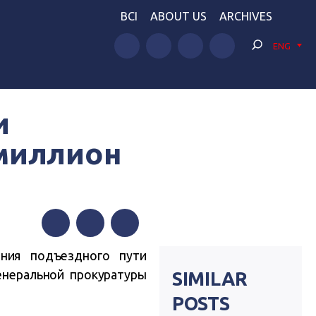
BCI
ABOUT US
ARCHIVES
ENG
и
миллион
Facebook
Twitter
Telegram
ния подъездного пути
енеральной прокуратуры
SIMILAR
POSTS