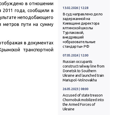
возбуждено в отношении
13.02.2026 | 12:28
 2011 года, сообщили в
В суд направлено дело
езультате неподобающего
задержанной на
Киевщине директора
 метров пути на сумму
ялтинской школы
Турлаковой,
внедрявшей
«образовательные
отображая в документах
стандарты» РФ
Крымской транспортной
07.05.2024 | 12:00
Russian occupants
construct railway line from
Donetsk to Southern
Ukraine and launched train
Mariupol-Volnovakha
26.05.2023 | 08:00
Accused of state treason
Chornobuk mobilized into
the Armed Forces of
Ukraine