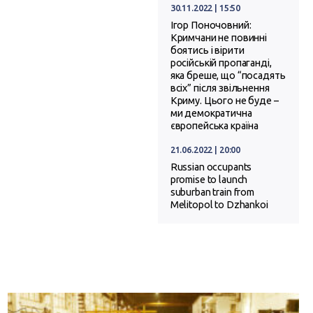
30.11.2022 | 15:50
Ігор Поночовний:
Кримчани не повинні
боятись і вірити
російській пропаганді,
яка бреше, що “посадять
всіх” після звільнення
Криму. Цього не буде –
ми демократична
європейська країна
21.06.2022 | 20:00
Russian occupants
promise to launch
suburban train from
Melitopol to Dzhankoi