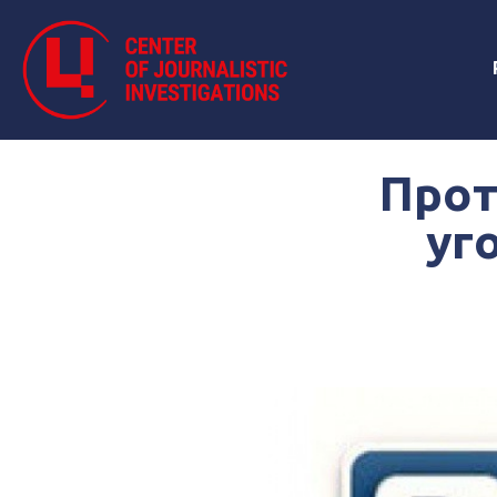
Прот
уг