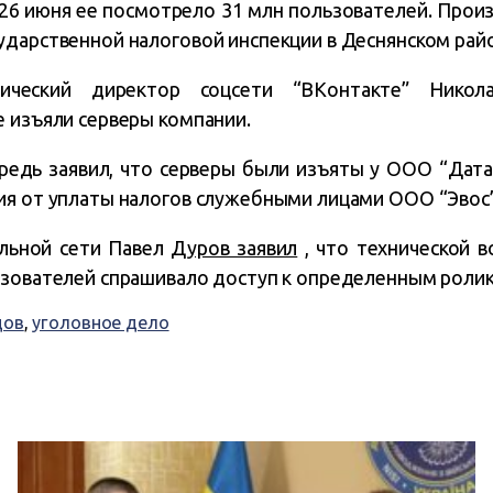
о 26 июня ее посмотрело 31 млн пользователей. Прои
ударственной налоговой инспекции в Деснянском райо
ический директор соцсети “ВКонтакте” Никол
е изъяли серверы компании.
редь заявил, что серверы были изъяты у ООО “Дата
ия от уплаты налогов служебными лицами ООО “Эвос”
альной сети Павел
Дуров заявил
, что технической 
ьзователей спрашивало доступ к определенным ролико
дов
,
уголовное дело