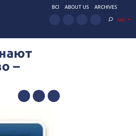
BCI
ABOUT US
ARCHIVES
ENG
инают
о –
Facebook
Twitter
Telegram