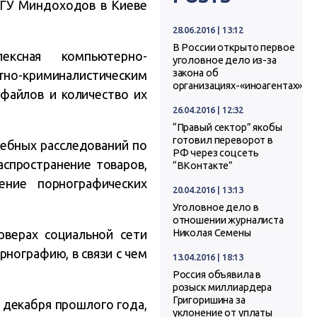
 ГУ Миндоходов в Киеве
28.06.2016 | 13:12
В России открыто первое
ексная компьютерно-
уголовное дело из-за
закона об
ртно-криминалистическим
организациях-«иноагентах»
 файлов и количество их
26.04.2016 | 12:32
“Правый сектор” якобы
готовил переворот в
ебных расследований по
РФ через соцсеть
распространение товаров,
“ВКонтакте”
ение порнографических
20.04.2016 | 13:13
Уголовное дело в
отношении журналиста
верах социальной сети
Николая Семены
рнографию, в связи с чем
13.04.2016 | 18:13
Россия объявила в
розыск миллиардера
Григоришина за
с декабря прошлого года,
уклонение от уплаты